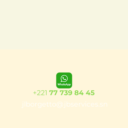
+221
77 739 84 45
jlborgetto@jbservices.sn