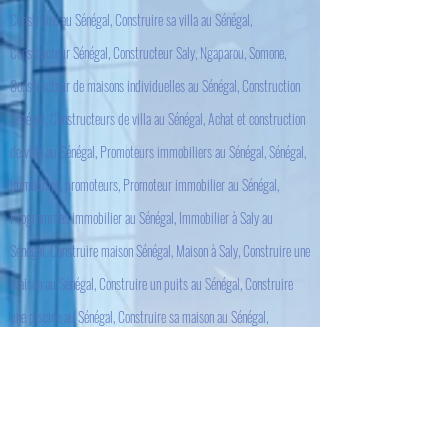
Construire au Sénégal, Construire sa villa au Sénégal,
Constructeur Sénégal, Constructeur Saly, Ngaparou, Somone,
Constructeur de maisons individuelles au Sénégal, Construction
Sénégal, Constructeurs de villa au Sénégal, Achat et construction
de villa au Sénégal, Promoteurs immobiliers au Sénégal, Sénégal,
Immobilier, promoteurs, Promoteur immobilier au Sénégal,
Programmes immobilier au Sénégal, Immobilier à Saly au
Sénégal, Construire maison Sénégal, Maison à Saly, Construire une
maison au Sénégal, Construire un puits au Sénégal, Construire
une piscine au Sénégal, Construire sa maison au Sénégal,
Construire sa villa au Sénégal, Piscine Sénégal, Constructeur
piscine au Sénégal, Faire construire au Sénégal, Entreprise de
construction Sénégal, Entreprise Sénégalaise de construction,