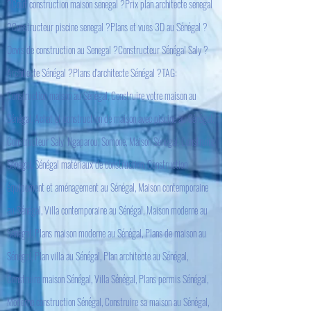
?Coût construction maison senegal ?Prix plan architecte senegal
?Constructeur piscine senegal ?Plans et vues 3D au Sénégal ?
Devis de construction au Senegal ?Constructeur Sénégal Saly ?
Architecte Sénégal ?Plans d'architecte Sénégal ?TAG:
Construction maison au Sénégal, Construire votre maison au
Sénégal, Achat et construction de maison avec piscine au Sénégal,
Constructeur Saly, Ngaparou, Somone, Maison Sénégal, Construire
Sénégal, Sénégal matériaux de construction, Construction
équipement et aménagement au Sénégal, Maison contemporaine
au Sénégal, Villa contemporaine au Sénégal, Maison moderne au
Sénégal, Plans maison moderne au Sénégal, Plans de maison au
Sénégal, Plan villa au Sénégal, Plan architecte au Sénégal,
Construire maison Sénégal, Villa Sénégal, Plans permis Sénégal,
Moderne construction Sénégal, Construire sa maison au Sénégal,