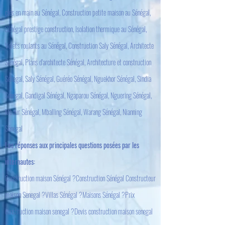
clés en main au Sénégal, Construction petite maison au Sénégal,
Sénégal prestige construction, Isolation thermique au Sénégal,
Volets roulants au Sénégal, Construction Saly Sénégal, Architecte
Sénégal, Plans d'architecte Sénégal, Architecture et construction
Sénégal, Saly Sénégal, Guéréo Sénégal, Nguekhor Sénégal, Sindia
Sénégal, Gandigal Sénégal, Ngaparou Sénégal, Nguering Sénégal,
Mbour Sénégal, Mballing Sénégal, Warang Sénégal, Nianning
Sénégal
Les réponses aux principales questions posées par les
internautes:
Construction maison Sénégal ?Construction Sénégal Constructeur
maison Senegal ?Villas Sénégal ?Maisons Sénégal ?Prix
construction maison senegal ?Devis construction maison senegal