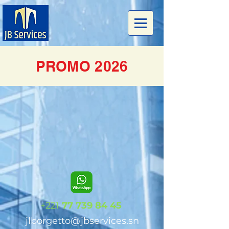
PROMO 2026
+221
77 739 84 45
jlborgetto@jbservices.sn