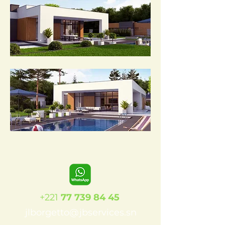
+221
77 739 84 45
jlborgetto@jbservices.sn